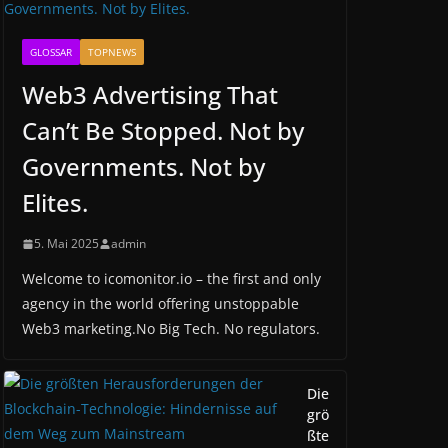
GLOSSAR
TOPNEWS
Web3 Advertising That
Can’t Be Stopped. Not by
Governments. Not by
Elites.
5. Mai 2025
admin
Welcome to icomonitor.io – the first and only
agency in the world offering unstoppable
Web3 marketing.No Big Tech. No regulators.
Die
grö
ßte