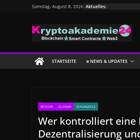
Zum
Aktuelles:
Samstag, August 8, 2026
Inhalt
springen
STARTSEITE
⍟ NEWS & UPDATES
BITCOIN
GLOSSAR
SCHLAGZEILE
Wer kontrolliert eine
Dezentralisierung u