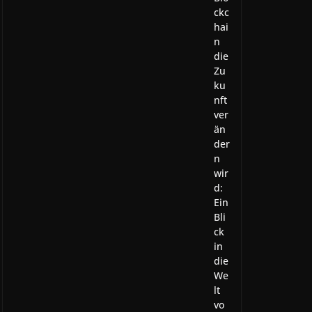
ckc
hai
n
die
Zu
ku
nft
ver
än
der
n
wir
d:
Ein
Bli
ck
in
die
We
lt
vo