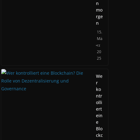
n
mo
rge
n
15.
Mä
rz
20
25
We
r
ko
ntr
olli
ert
ein
e
Blo
ckc