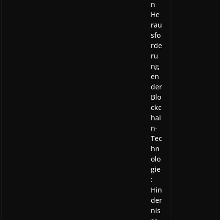
n
He
rau
sfo
rde
ru
ng
en
der
Blo
ckc
hai
n-
Tec
hn
olo
gie
:
Hin
der
nis