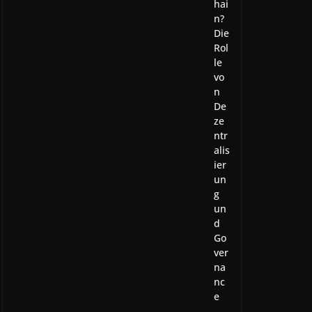
hai
n?
Die
Rol
le
vo
n
De
ze
ntr
alis
ier
un
g
un
d
Go
ver
na
nc
e