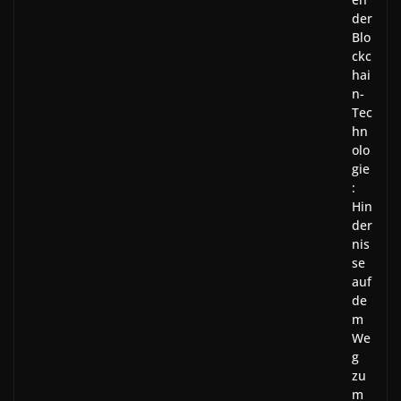
der
Blo
ckc
hai
n-
Tec
hn
olo
gie
:
Hin
der
nis
se
auf
de
m
We
g
zu
m