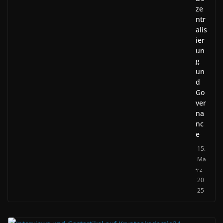
ze
ntr
alis
ier
un
g
un
d
Go
ver
na
nc
e
15.
Mä
rz
20
25