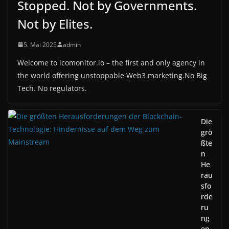
Stopped. Not by Governments.
Not by Elites.
5. Mai 2025
admin
Welcome to icomonitor.io – the first and only agency in
the world offering unstoppable Web3 marketing.No Big
Tech. No regulators.
Die
grö
ßte
n
He
rau
sfo
rde
ru
ng
en