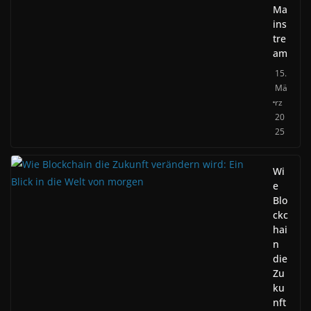
Ma
ins
tre
am
15.
Mä
rz
20
25
Wi
e
Blo
ckc
hai
n
die
Zu
ku
nft