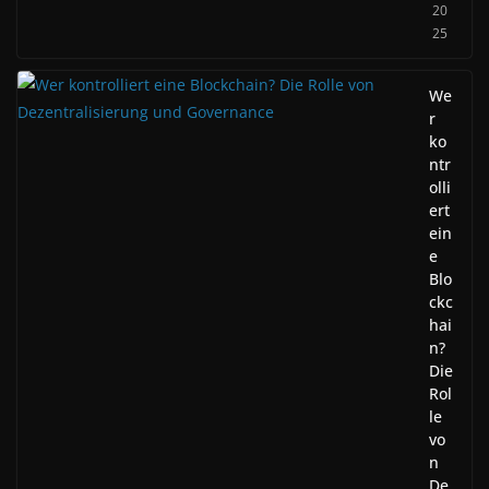
20
25
We
r
ko
ntr
olli
ert
ein
e
Blo
ckc
hai
n?
Die
Rol
le
vo
n
De