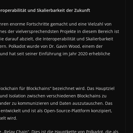
eroperabilität und Skalierbarkeit der Zukunft
ahren enorme Fortschritte gemacht und eine Vielzahl von
s der vielversprechendsten Projekte in diesem Bereich ist
ie darauf abzielt, die Interoperabilität und Skalierbarkeit
ern. Polkadot wurde von Dr. Gavin Wood, einem der
nd hat seit seiner Einführung im Jahr 2020 erhebliche
„Blockchain für Blockchains“ bezeichnet wird. Das Hauptziel
 und Isolation zwischen verschiedenen Blockchains zu
nander zu kommunizieren und Daten auszutauschen. Das
entwickelt und ist als Open-Source-Plattform konzipiert,
elt wird.
„Relay Chain“. Dies ist die Hauptkette von Polkadot, die als