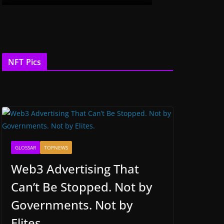
NFT Pics
GLOSSAR
TOPNEWS
Web3 Advertising That
Can’t Be Stopped. Not by
Governments. Not by
Elites.