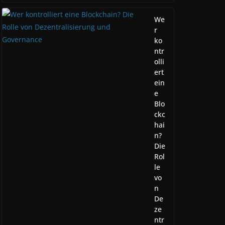
We
r
ko
ntr
olli
ert
ein
e
Blo
ckc
hai
n?
Die
Rol
le
vo
n
De
ze
ntr