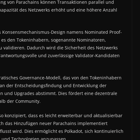
ng von Parachains können Transaktionen parallel und
tkapazität des Netzwerks erhöht und eine höhere Anzahl
ives Konsensmechanismus-Design namens Nominated Proof-
t es den Tokeninhabern, sogenannte Nominatoren,
 validieren. Dadurch wird die Sicherheit des Netzwerks
rantwortungsvolle und zuverlässige Validator-Kandidaten
kratisches Governance-Modell, das von den Tokeninhabern
n an der Entscheidungsfindung und Entwicklung der
n und Upgrades abstimmt. Dies fördert eine dezentrale
alb der Community.
o konzipiert, dass es leicht erweiterbar und aktualisierbar
rch das Hinzufügen neuer Parachains implementiert
sst wird. Dies ermöglicht es Polkadot, sich kontinuierlich
n und Technologien anzupassen.