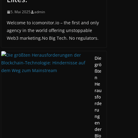
5. Mai 2025
admin
Welcome to icomonitor.io – the first and only
agency in the world offering unstoppable
Web3 marketing.No Big Tech. No regulators.
Die
grö
ßte
n
He
rau
sfo
rde
ru
ng
en
der
Blo