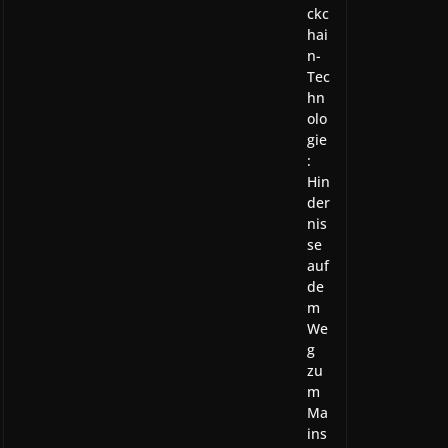
ckc
hai
n-
Tec
hn
olo
gie
:
Hin
der
nis
se
auf
de
m
We
g
zu
m
Ma
ins