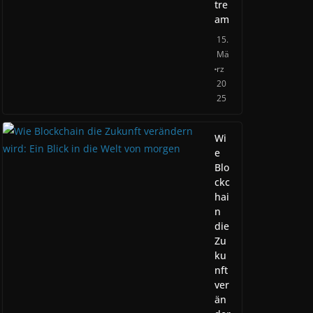
tre
am
15.
Mä
rz
20
25
Wi
e
Blo
ckc
hai
n
die
Zu
ku
nft
ver
än