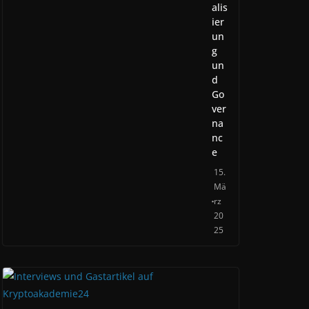
alis
ier
un
g
un
d
Go
ver
na
nc
e
15.
Mä
rz
20
25