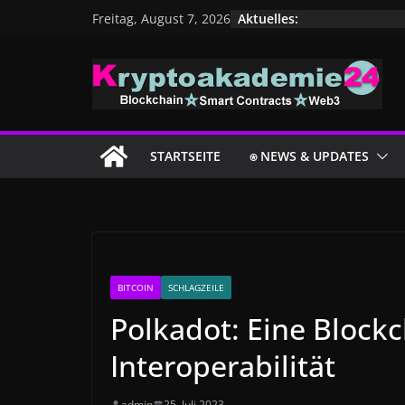
Zum
Aktuelles:
Freitag, August 7, 2026
Inhalt
springen
STARTSEITE
⍟ NEWS & UPDATES
BITCOIN
SCHLAGZEILE
Polkadot: Eine Blockc
Interoperabilität
admin
25. Juli 2023