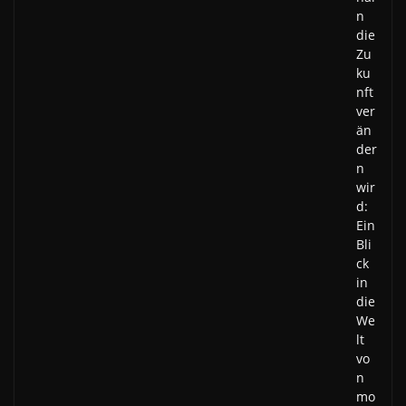
n
die
Zu
ku
nft
ver
än
der
n
wir
d:
Ein
Bli
ck
in
die
We
lt
vo
n
mo