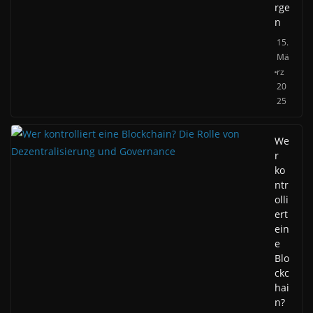
rge
n
15.
Mä
rz
20
25
We
r
ko
ntr
olli
ert
ein
e
Blo
ckc
hai
n?