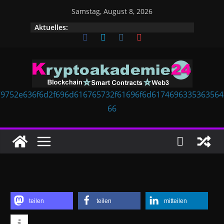
Zum
Samstag, August 8, 2026
Inhalt
Aktuelles:
springen
teilen
teilen
mitteilen