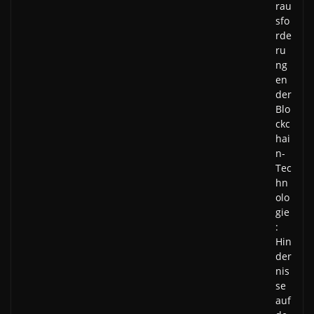
rau
sfo
rde
ru
ng
en
der
Blo
ckc
hai
n-
Tec
hn
olo
gie
:
Hin
der
nis
se
auf