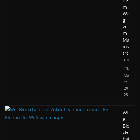
de
m
We
g
zu
m
Ma
ins
tre
am
15.
Mä
rz
20
25
Wi
e
Blo
ckc
hai