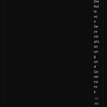
Die
Rol
le
vo
n
De
ze
ntr
alis
ier
un
g
un
d
Go
ver
na
nc
e
15.
Mä