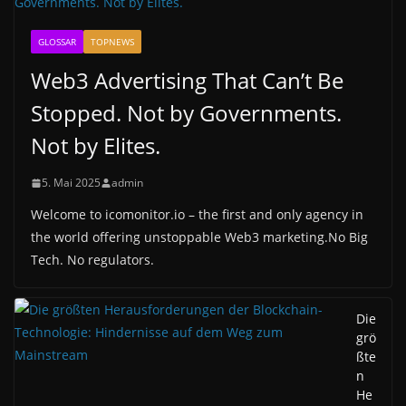
GLOSSAR
TOPNEWS
Web3 Advertising That Can’t Be
Stopped. Not by Governments.
Not by Elites.
5. Mai 2025
admin
Welcome to icomonitor.io – the first and only agency in
the world offering unstoppable Web3 marketing.No Big
Tech. No regulators.
Die
grö
ßte
n
He