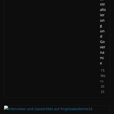
ntr
alis
ier
un
g
un
d
Go
ver
na
nc
e
15.
Mä
rz
20
25