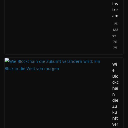
ins
tre
am
15.
Mä
rz
20
25
Wi
e
Blo
ckc
hai
n
die
Zu
ku
nft
ver