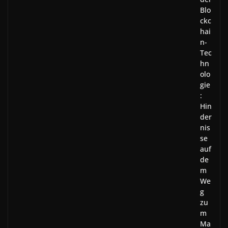
Blo
ckc
hai
n-
Tec
hn
olo
gie
:
Hin
der
nis
se
auf
de
m
We
g
zu
m
Ma