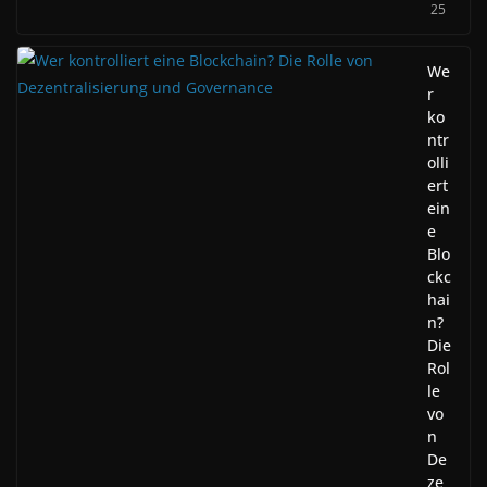
25
We
r
ko
ntr
olli
ert
ein
e
Blo
ckc
hai
n?
Die
Rol
le
vo
n
De
ze