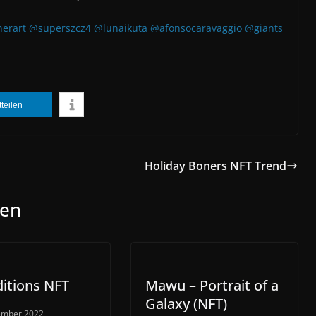
erart
@superszcz4
@lunaikuta
@afonsocaravaggio
@giants
tteilen
Holiday Boners NFT Trend
len
itions NFT
Mawu – Portrait of a
Galaxy (NFT)
ember 2022