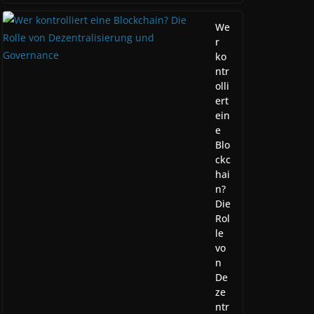
We
r
ko
ntr
olli
ert
ein
e
Blo
ckc
hai
n?
Die
Rol
le
vo
n
De
ze
ntr