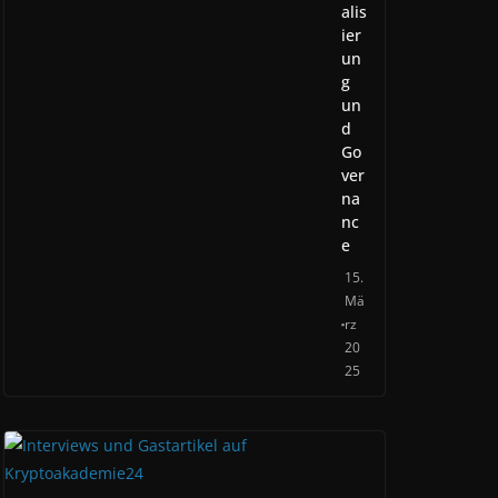
alis
ier
un
g
un
d
Go
ver
na
nc
e
15.
Mä
rz
20
25