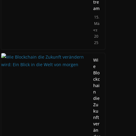
tre
am
15.
Mä
rz
20
25
Wi
e
Blo
ckc
hai
n
die
Zu
ku
nft
ver
än