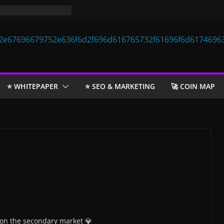
⭐️ WHITEPAPER
⭐️ SEO & MARKETING
🚀 COIN MAP
 on the secondary market 💎