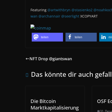
Featuring
@artwithbryn
@stasienko2
@noahkoch
wan
@archannair
@seerlight
XCOPYART
teilen
teilen
mi
NFT Drop @giantswan
Das könnte dir auch gefal
Die Bitcoin
OSF Ed
Marktkapitalisierung
31. Dez