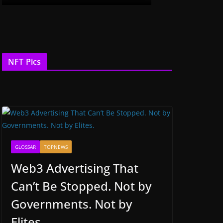
NFT Pics
GLOSSAR
TOPNEWS
Web3 Advertising That
Can’t Be Stopped. Not by
Governments. Not by
Elites.