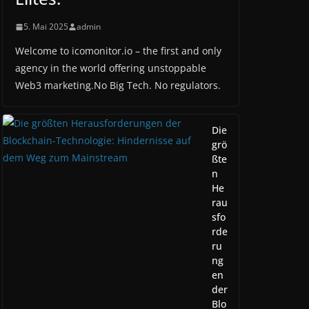
5. Mai 2025
admin
Welcome to icomonitor.io – the first and only
agency in the world offering unstoppable
Web3 marketing.No Big Tech. No regulators.
Die
grö
ßte
n
He
rau
sfo
rde
ru
ng
en
der
Blo