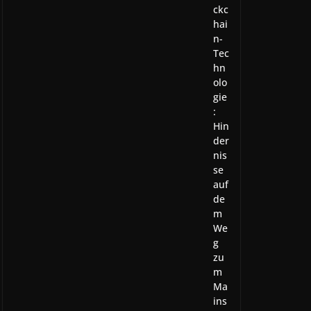
ckc
hai
n-
Tec
hn
olo
gie
:
Hin
der
nis
se
auf
de
m
We
g
zu
m
Ma
ins