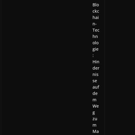
Blo
ckc
hai
n-
Tec
hn
olo
gie
:
Hin
der
nis
se
auf
de
m
We
g
zu
m
Ma