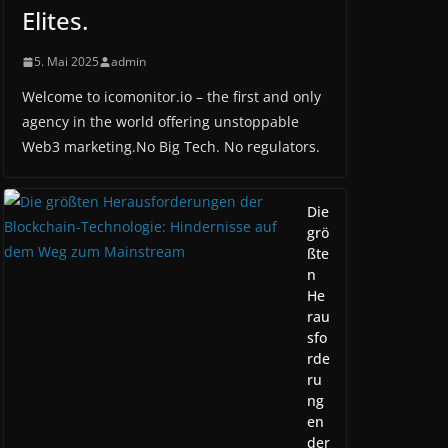
Elites.
5. Mai 2025
admin
Welcome to icomonitor.io – the first and only
agency in the world offering unstoppable
Web3 marketing.No Big Tech. No regulators.
Die
grö
ßte
n
He
rau
sfo
rde
ru
ng
en
der