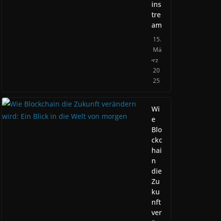
ins
tre
am
15.
Mä
rz
20
25
Wi
e
Blo
ckc
hai
n
die
Zu
ku
nft
ver