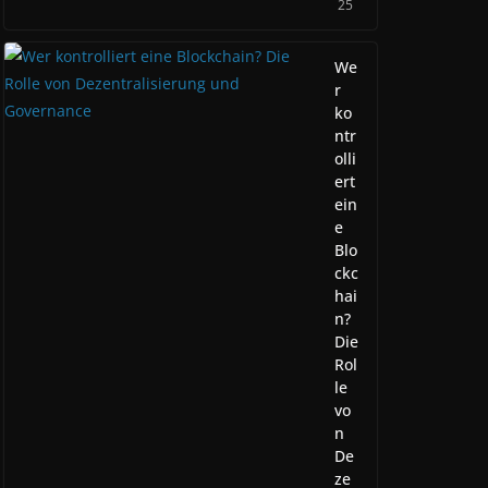
25
We
r
ko
ntr
olli
ert
ein
e
Blo
ckc
hai
n?
Die
Rol
le
vo
n
De
ze