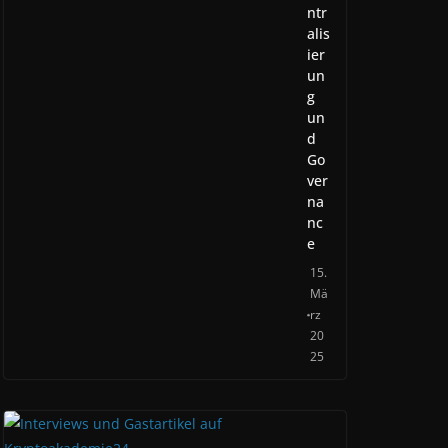
ntr
alis
ier
un
g
un
d
Go
ver
na
nc
e
15.
Mä
rz
20
25