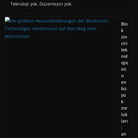
Teknoloji yok. Düzenleyici yok.
Blo
k
zin
ciri
tek
nol
ojis
ini
n
en
bü
yü
k
zor
luk
ları
:
an