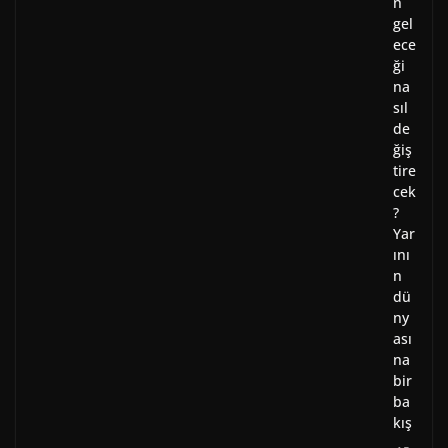
n
gel
ece
ği
na
sıl
de
ğiş
tire
cek
?
Yar
ını
n
dü
ny
ası
na
bir
ba
kış