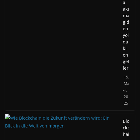
a
akı
ma
gid
en
yol
da
ki
en
gel
ler
15.
Ma
rt
20
25
Blo
ckc
hai