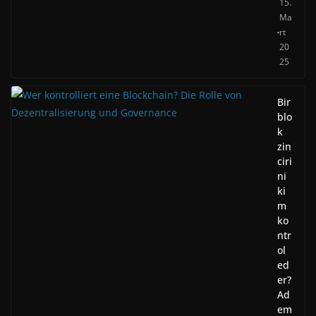
15.
Ma
rt
20
25
Bir
blo
k
zin
ciri
ni
ki
m
ko
ntr
ol
ed
er?
Ad
em