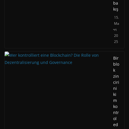
ba
kış
15.
Ma
rt
20
25
Bir
blo
k
zin
ciri
ni
ki
m
ko
ntr
ol
ed