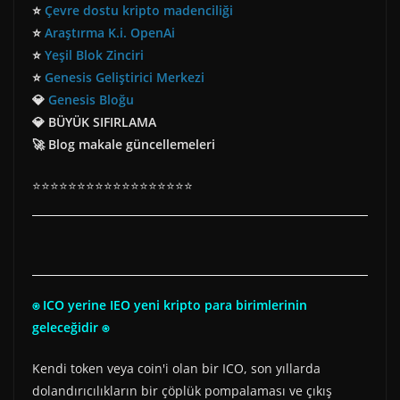
⭐
Çevre dostu kripto madenciliği
⭐
Araştırma K.i. OpenAi
⭐
Yeşil Blok Zinciri
⭐
Genesis Geliştirici Merkezi
💎
Genesis Bloğu
💎 BÜYÜK SIFIRLAMA
🚀 Blog makale güncellemeleri
⭐⭐⭐⭐⭐⭐⭐⭐⭐⭐⭐⭐⭐⭐⭐⭐⭐⭐
⍟ ICO yerine IEO yeni kripto para birimlerinin
geleceğidir ⍟
Kendi token veya coin'i olan bir ICO, son yıllarda
dolandırıcılıkların bir çöplük pompalaması ve çıkış