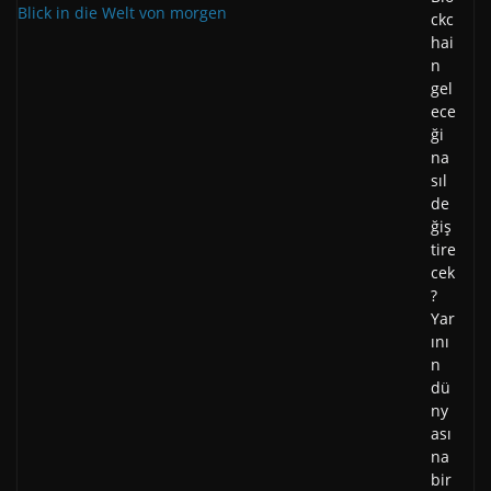
ckc
hai
n
gel
ece
ği
na
sıl
de
ğiş
tire
cek
?
Yar
ını
n
dü
ny
ası
na
bir