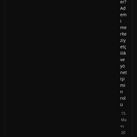
er?
Ad
em
i
me
rke
ziy
etç
ilik
ve
yö
net
işi
mi
n
rol
ü
15.
Ma
rt
20