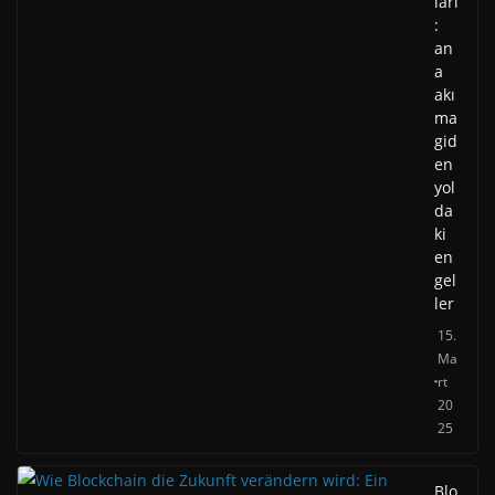
ları
:
an
a
akı
ma
gid
en
yol
da
ki
en
gel
ler
15.
Ma
rt
20
25
Blo