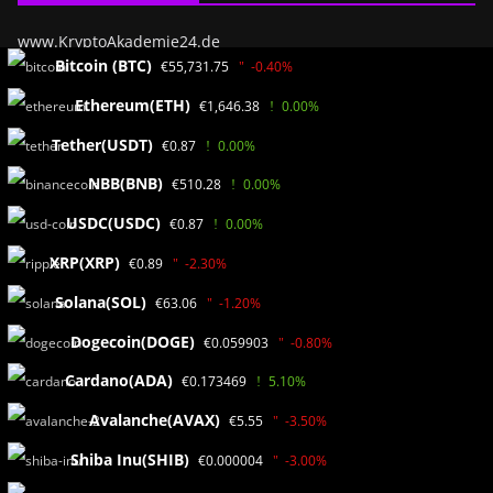
www.KryptoAkademie24.de
Bitcoin (BTC)
€55,731.75
-0.40%
Ayhan Benzer(SEO)
Banyo yolu 2
Ethereum(ETH)
€1,646.38
0.00%
55838 Bad Münster a.St.
Tether(USDT)
€0.87
0.00%
Almanya / RLP
NBB(BNB)
€510.28
0.00%
USDC(USDC)
€0.87
0.00%
Medya verileri
XRP(XRP)
€0.89
-2.30%
Veri koruma
Solana(SOL)
€63.06
-1.20%
Sorumluluk Reddi
Künye
Dogecoin(DOGE)
€0.059903
-0.80%
Biz kimiz?
Cardano(ADA)
€0.173469
5.10%
Avalanche(AVAX)
€5.55
-3.50%
Shiba Inu(SHIB)
€0.000004
-3.00%