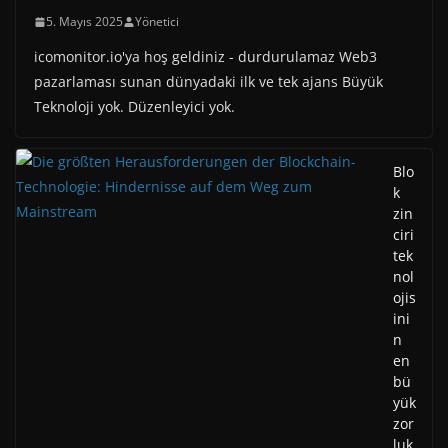
5. Mayıs 2025
Yönetici
icomonitor.io'ya hoş geldiniz - durdurulamaz Web3
pazarlaması sunan dünyadaki ilk ve tek ajans Büyük
Teknoloji yok. Düzenleyici yok.
Blo
k
zin
ciri
tek
nol
ojis
ini
n
en
bü
yük
zor
luk