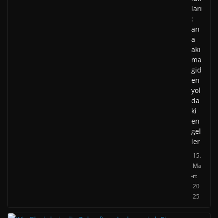
ları
:
an
a
akı
ma
gid
en
yol
da
ki
en
gel
ler
15.
Ma
rt
20
25