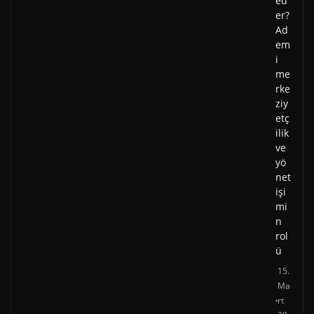
ed
er?
Ad
em
i
me
rke
ziy
etç
ilik
ve
yö
net
işi
mi
n
rol
ü
15.
Ma
rt