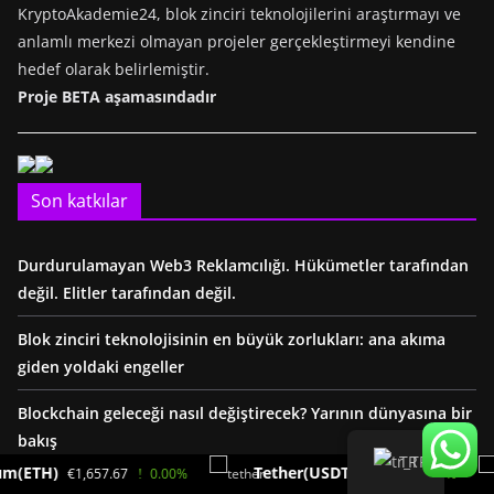
KryptoAkademie24, blok zinciri teknolojilerini araştırmayı ve
anlamlı merkezi olmayan projeler gerçekleştirmeyi kendine
hedef olarak belirlemiştir.
Proje BETA aşamasındadır
Son katkılar
Durdurulamayan Web3 Reklamcılığı. Hükümetler tarafından
değil. Elitler tarafından değil.
Blok zinciri teknolojisinin en büyük zorlukları: ana akıma
giden yoldaki engeller
Blockchain geleceği nasıl değiştirecek? Yarının dünyasına bir
bakış
TR
Tether(USDT)
€1,657.67
0.00%
€0.86
0.00%
Bir blok zincirini kim kontrol eder? Ademi merkeziyetçilik ve