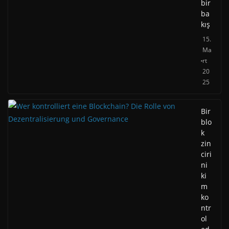
bir
ba
kış
15.
Ma
rt
20
25
Bir
blo
k
zin
ciri
ni
ki
m
ko
ntr
ol