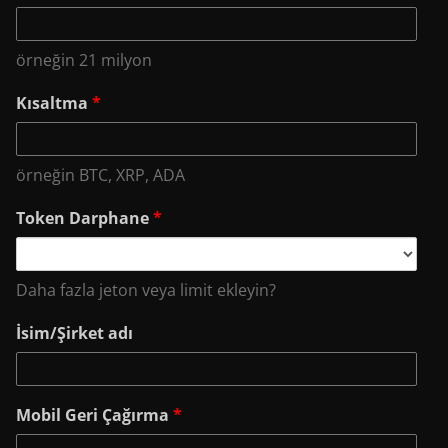
örneğin 21 milyon
Kısaltma
*
örneğin BTC, XRP, ADA
Token Darphane
*
Daha fazla jeton veya limit ekleyin?
İsim/Şirket adı
Mobil Geri Çağırma
*