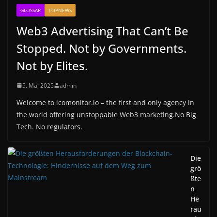
GLOSSAR
TOPNEWS
Web3 Advertising That Can’t Be
Stopped. Not by Governments.
Not by Elites.
5. Mai 2025
admin
Welcome to icomonitor.io – the first and only agency in
the world offering unstoppable Web3 marketing.No Big
Tech. No regulators.
Die
grö
ßte
n
He
rau