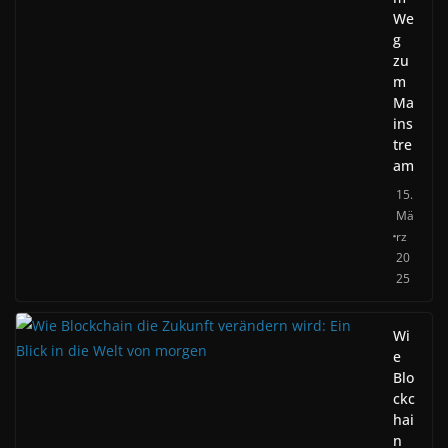
We
g
zu
m
Ma
ins
tre
am
15.
Mä
rz
20
25
Wi
e
Blo
ckc
hai
n