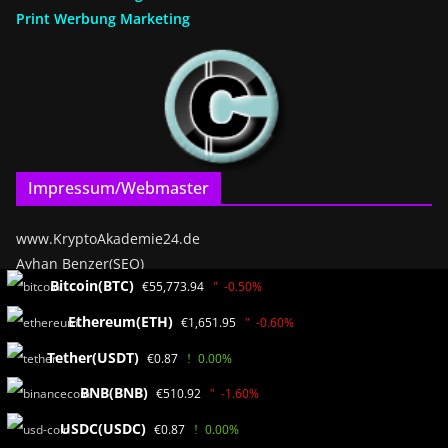
Print Werbung Marketing
Impressum/Webmaster
www.KryptoAkademie24.de
Ayhan Benzer(SEO)
Bitcoin(BTC)
€55,773.94
-0.50%
Bäderweg 2
55838 Bad Münster a.St.
Ethereum(ETH)
€1,651.95
-0.60%
Germany / RLP
Tether(USDT)
€0.87
0.00%
BNB(BNB)
€510.92
-1.60%
Mediadaten
USDC(USDC)
€0.87
0.00%