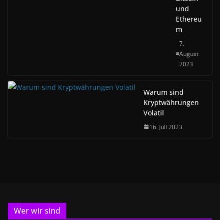
und
Ethereu
m
7.
August
2023
Warum sind
Kryptwährungen
Volatil
16. Juli 2023
Wer wir sind