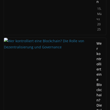
n
15.
Mä
rz
20
25
We
r
ko
ntr
olli
ert
ein
e
Blo
ckc
hai
n?
Die