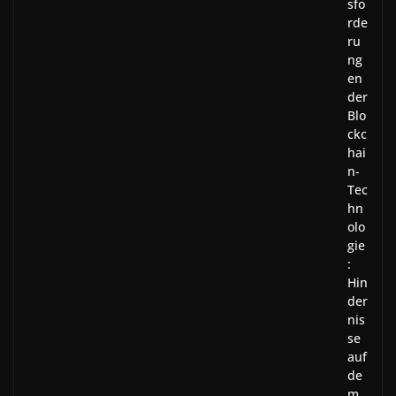
sfo
rde
ru
ng
en
der
Blo
ckc
hai
n-
Tec
hn
olo
gie
:
Hin
der
nis
se
auf
de
m