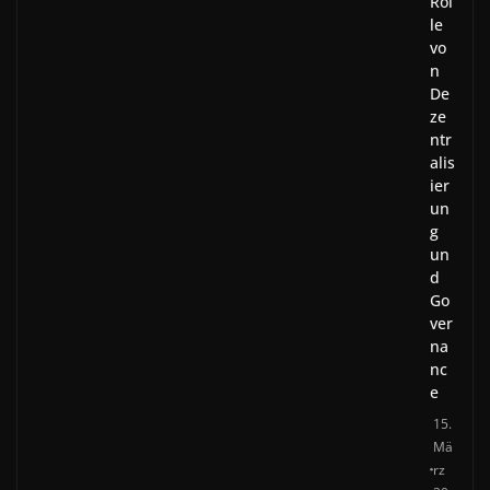
Rol
le
vo
n
De
ze
ntr
alis
ier
un
g
un
d
Go
ver
na
nc
e
15.
Mä
rz