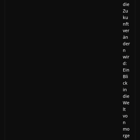
die
Zu
ku
nft
ver
än
der
n
wir
d:
Ein
Bli
ck
in
die
We
lt
vo
n
mo
rge