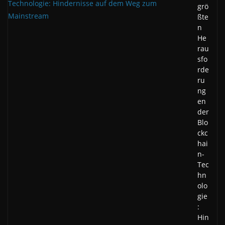
grö
ßte
n
He
rau
sfo
rde
ru
ng
en
der
Blo
ckc
hai
n-
Tec
hn
olo
gie
:
Hin