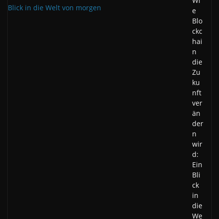
Wi
e
Blo
ckc
hai
n
die
Zu
ku
nft
ver
än
der
n
wir
d:
Ein
Bli
ck
in
die
We