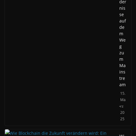
der
nis
se
auf
de
m
We
g
zu
m
Ma
ins
tre
am
15.
Mä
rz
20
25