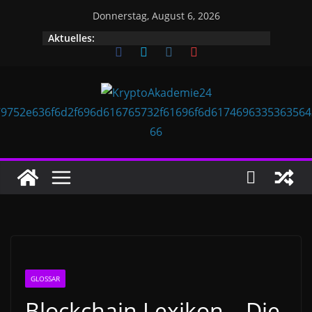
Zum
Donnerstag, August 6, 2026
Inhalt
Aktuelles:
springen
GLOSSAR
Blockchain Lexikon – Die