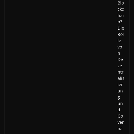
Blo
ckc
hai
n?
Die
Rol
le
vo
n
De
ze
ntr
alis
ier
un
g
un
d
Go
ver
na