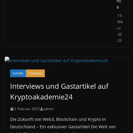
nc
e
15.
Mä
rz
20
25
INTERN
TOPNEWS
Interviews und Gastartikel auf
Kryptoakademie24
3. Februar 2025
admin
Die Zukunft von Web3, Blockchain und Krypto in
Deutschland – Ein exklusiver Gastartikel Die Welt von