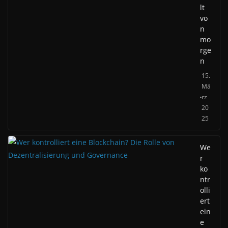
lt
vo
n
mo
rge
n
15.
Mä
rz
20
25
We
r
ko
ntr
olli
ert
ein
e