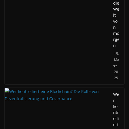
die
We
lt
vo
n
mo
rge
n
15.
Mä
rz
20
25
We
r
ko
ntr
olli
ert