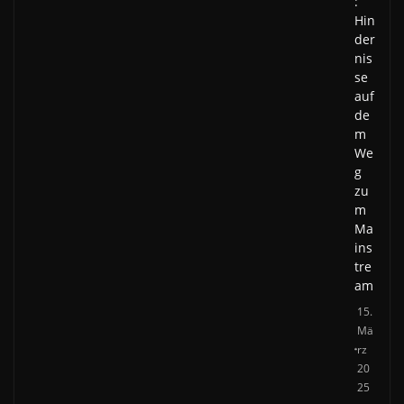
:
Hin
der
nis
se
auf
de
m
We
g
zu
m
Ma
ins
tre
am
15.
Mä
rz
20
25