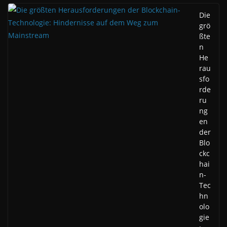
Die
grö
ßte
n
He
rau
sfo
rde
ru
ng
en
der
Blo
ckc
hai
n-
Tec
hn
olo
gie