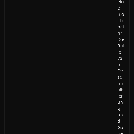
ein
e
Blo
ckc
hai
n?
Die
Rol
le
vo
n
De
ze
ntr
alis
ier
un
g
un
d
Go
ver