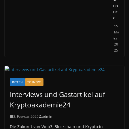
na
nc
e
15.
Mä
rz
20
25
INTERN
TOPNEWS
Interviews und Gastartikel auf
Kryptoakademie24
3. Februar 2025
admin
Die Zukunft von Web3, Blockchain und Krypto in