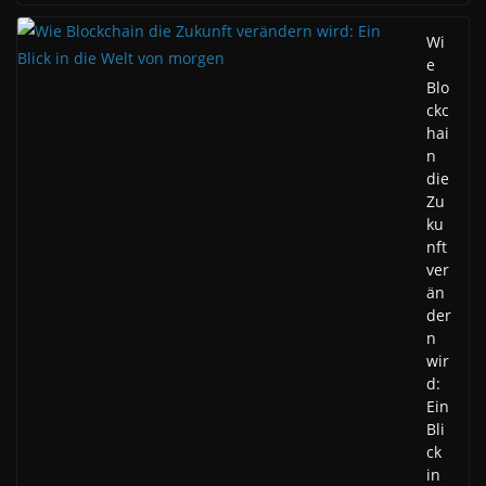
Wi
e
Blo
ckc
hai
n
die
Zu
ku
nft
ver
än
der
n
wir
d:
Ein
Bli
ck
in