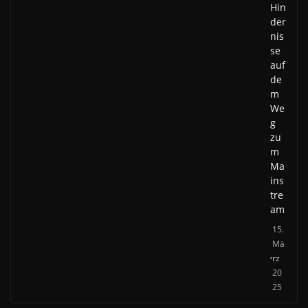
Hin
der
nis
se
auf
de
m
We
g
zu
m
Ma
ins
tre
am
15.
Mä
rz
20
25