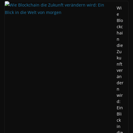
Wi
e
Blo
ckc
hai
n
die
Zu
ku
nft
ver
än
der
n
wir
d:
Ein
Bli
ck
in
die