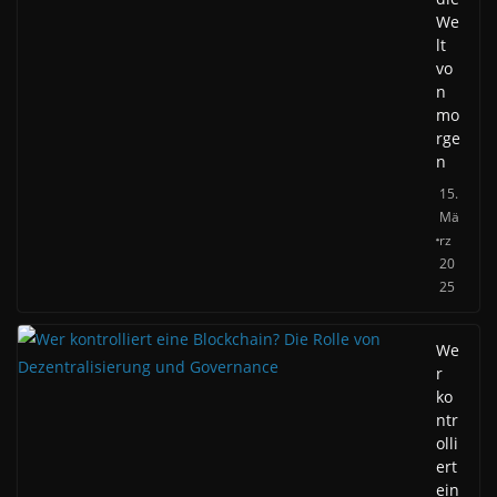
We
lt
vo
n
mo
rge
n
15.
Mä
rz
20
25
We
r
ko
ntr
olli
ert
ein