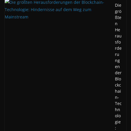
Die
grö
ßte
n
He
rau
sfo
rde
ru
ng
en
der
Blo
ckc
hai
n-
Tec
hn
olo
gie
: