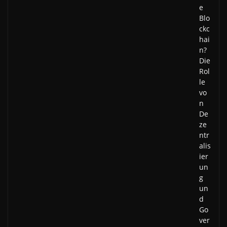
e
Blo
ckc
hai
n?
Die
Rol
le
vo
n
De
ze
ntr
alis
ier
un
g
un
d
Go
ver