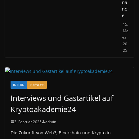
na
nc
e
15.
Mä
rz
20
25
INTERN
TOPNEWS
Interviews und Gastartikel auf
Kryptoakademie24
3. Februar 2025
admin
Die Zukunft von Web3, Blockchain und Krypto in