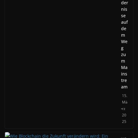
der
nis
se
auf
de
m
We
g
zu
m
Ma
ins
tre
am
15.
Mä
rz
20
25