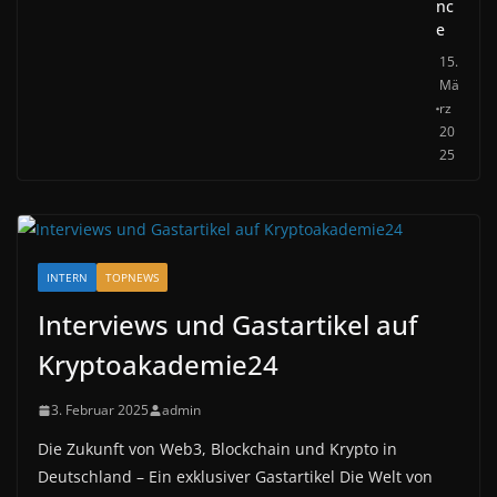
nc
e
15.
Mä
rz
20
25
INTERN
TOPNEWS
Interviews und Gastartikel auf
Kryptoakademie24
3. Februar 2025
admin
Die Zukunft von Web3, Blockchain und Krypto in
Deutschland – Ein exklusiver Gastartikel Die Welt von