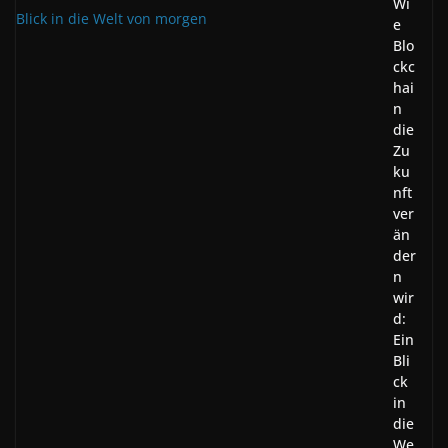
Wi
e
Blo
ckc
hai
n
die
Zu
ku
nft
ver
än
der
n
wir
d:
Ein
Bli
ck
in
die
We