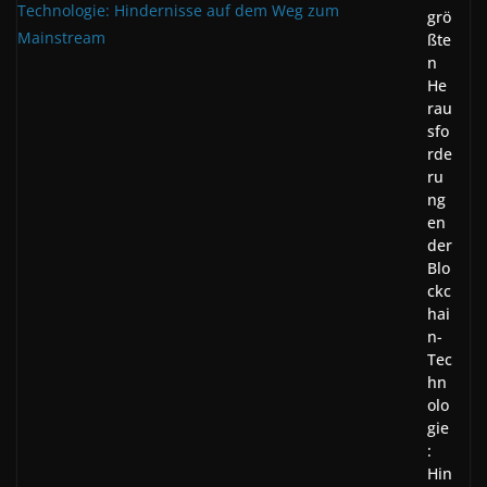
grö
ßte
n
He
rau
sfo
rde
ru
ng
en
der
Blo
ckc
hai
n-
Tec
hn
olo
gie
:
Hin