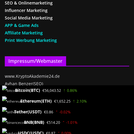
SEO & Onlinemarketing
Influencer Marketing
Social Media Marketing
APP & Game Ads
Affiliate Marketing
Print Werbung Marketing
Impressum/Webmaster
www.KryptoAkademie24.de
Ayhan Benzer(SEO)
Bitcoin(BTC)
€56,043.52
0.86%
Bäderweg 2
55838 Bad Münster a.St.
Ethereum(ETH)
€1,652.25
2.10%
Germany / RLP
Tether(USDT)
€0.86
-0.02%
BNB(BNB)
€514.20
-1.01%
Mediadaten
USDC(USDC)
€0.87
0.00%