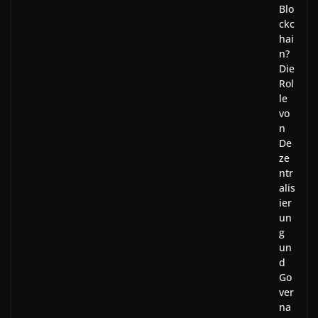
Blo
ckc
hai
n?
Die
Rol
le
vo
n
De
ze
ntr
alis
ier
un
g
un
d
Go
ver
na