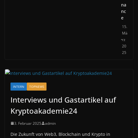
na
nc
e
15.
Mä
rz
20
25
INTERN
TOPNEWS
Interviews und Gastartikel auf
Kryptoakademie24
3. Februar 2025
admin
Die Zukunft von Web3, Blockchain und Krypto in