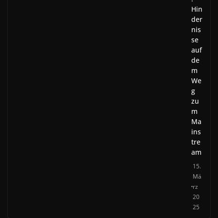
Hin
der
nis
se
auf
de
m
We
g
zu
m
Ma
ins
tre
am
15.
Mä
rz
20
25