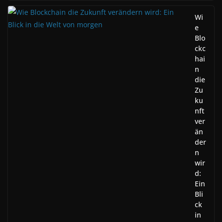
Wi
e
Blo
ckc
hai
n
die
Zu
ku
nft
ver
än
der
n
wir
d:
Ein
Bli
ck
in