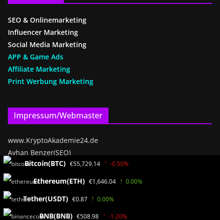
SEO & Onlinemarketing
Influencer Marketing
Social Media Marketing
APP & Game Ads
Affiliate Marketing
Print Werbung Marketing
Impressum/Webmaster
www.KryptoAkademie24.de
Ayhan Benzer(SEO)
Bitcoin(BTC)
€55,729.14
-0.50%
Bäderweg 2
55838 Bad Münster a.St.
Ethereum(ETH)
€1,646.04
0.00%
Germany / RLP
Tether(USDT)
€0.87
0.00%
BNB(BNB)
€508.98
-1.20%