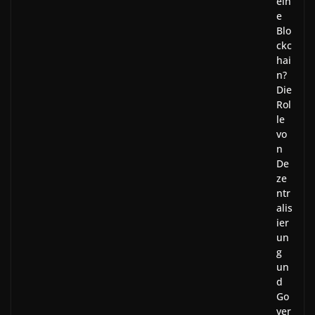
ein
e
Blo
ckc
hai
n?
Die
Rol
le
vo
n
De
ze
ntr
alis
ier
un
g
un
d
Go
ver