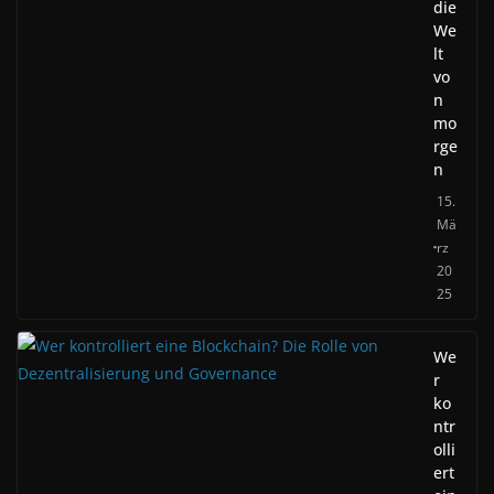
die
We
lt
vo
n
mo
rge
n
15.
Mä
rz
20
25
We
r
ko
ntr
olli
ert