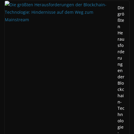
Die
grö
ßte
n
He
rau
sfo
rde
ru
ng
en
der
Blo
ckc
hai
n-
Tec
hn
olo
gie
: