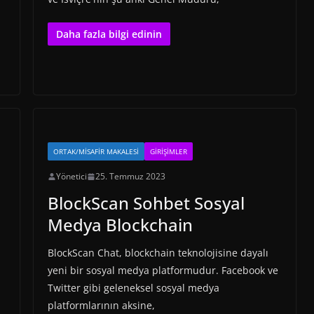
Daha fazla bilgi edinin
ORTAK/MISAFIR MAKALESI
GIRIŞIMLER
Yönetici
25. Temmuz 2023
BlockScan Sohbet Sosyal
Medya Blockchain
BlockScan Chat, blockchain teknolojisine dayalı
yeni bir sosyal medya platformudur. Facebook ve
Twitter gibi geleneksel sosyal medya
platformlarının aksine,