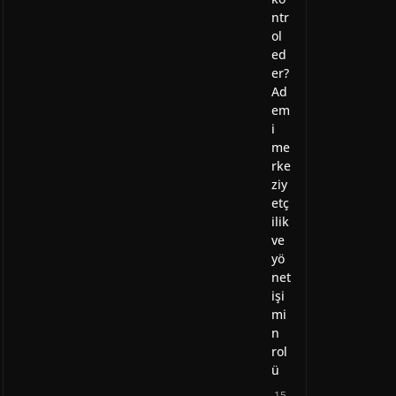
ntr
ol
ed
er?
Ad
em
i
me
rke
ziy
etç
ilik
ve
yö
net
işi
mi
n
rol
ü
15.