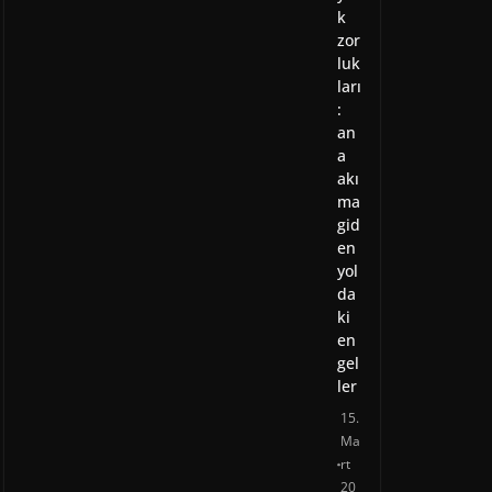
k
zor
luk
ları
:
an
a
akı
ma
gid
en
yol
da
ki
en
gel
ler
15.
Ma
rt
20