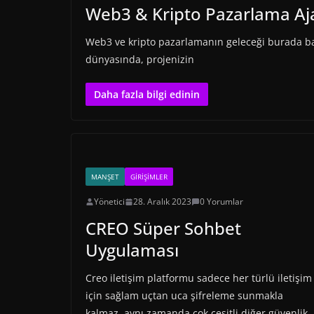
Web3 & Kripto Pazarlama Aj
Web3 ve kripto pazarlamanın geleceği burada ba
dünyasında, projenizin
Daha fazla bilgi edinin
MANŞET
GIRIŞIMLER
Yönetici
28. Aralık 2023
0 Yorumlar
CREO Süper Sohbet
Uygulaması
Creo iletişim platformu sadece her türlü iletişim
için sağlam uçtan uca şifreleme sunmakla
kalmaz, aynı zamanda çok çeşitli diğer güvenlik