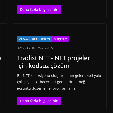
Daha fazla bilgi edinin
ORTAK/MISAFIR MAKALESI
GIRIŞIMLER
Yönetici
6. Mayıs 2022
e
Tradist NFT - NFT projeleri
için kodsuz çözüm
Bir NFT koleksiyonu oluşturmanın geleneksel yolu
çok çeşitli BT becerileri gerektirir. Örneğin,
görüntü düzenleme, programlama
Daha fazla bilgi edinin