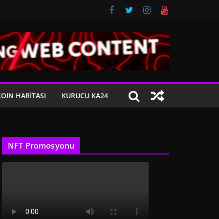
COIN HARITASI
KURUCU KA24
NFT Promosyonu