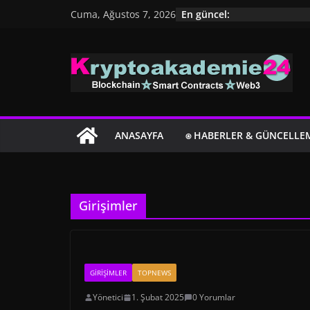
İçeriğe
En güncel:
Cuma, Ağustos 7, 2026
geç
ANASAYFA
⍟ HABERLER & GÜNCELLE
Girişimler
GIRIŞIMLER
TOPNEWS
Yönetici
1. Şubat 2025
0 Yorumlar