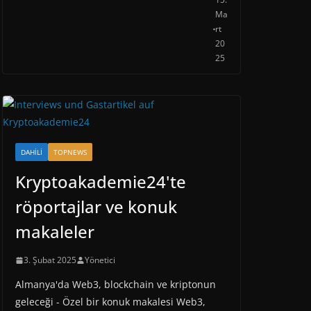
Ma
rt
20
25
DAHILI
TOPNEWS
Kryptoakademie24'te
röportajlar ve konuk
makaleler
3. Şubat 2025
Yönetici
Almanya'da Web3, blockchain ve kriptonun
geleceği - Özel bir konuk makalesi Web3,