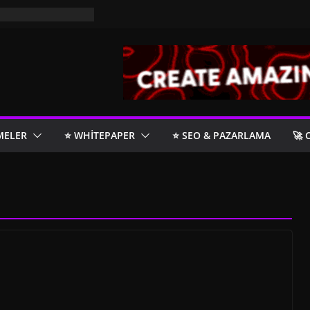
MELER
⭐️ WHITEPAPER
⭐️ SEO & PAZARLAMA
🚀 