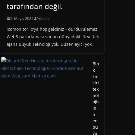
tarafından değil.
5. Mayıs 2025
Yönetici
icomonitor.io'ya hoş geldiniz - durdurulamaz
Web3 pazarlaması sunan dünyadaki ilk ve tek
ajans Büyük Teknoloji yok. Düzenleyici yok.
Blo
k
zin
ciri
tek
nol
ojis
ini
n
en
bü
yü