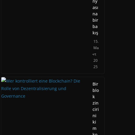
ny
ası
na
bir
ba
kış
15.
Ma
rt
20
25
Bir
blo
k
zin
ciri
ni
ki
m
ko