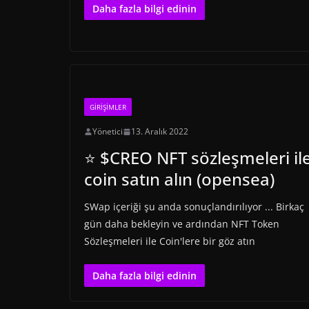
Daha fazla bilgi edinin
GIRIŞIMLER
Yönetici
13. Aralık 2022
⭐ $CREO NFT sözleşmeleri il
coin satın alın (opensea)
SWap içeriği şu anda sonuçlandırılıyor ... Birkaç
gün daha bekleyin ve ardından NFT Token
Sözleşmeleri ile Coin'lere bir göz atın
Daha fazla bilgi edinin