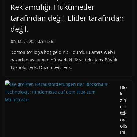
Reklamcılığı. Hükümetler
tarafından değil. Elitler tarafından
değil.
5. Mayıs 2025
Yönetici
icomonitor.io'ya hoş geldiniz - durdurulamaz Web3
pazarlaması sunan dünyadaki ilk ve tek ajans Büyük
Teknoloji yok. Düzenleyici yok.
Blo
k
zin
ciri
tek
nol
ojis
ini