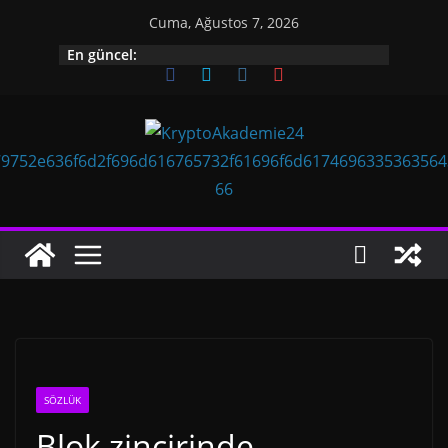
İçeriğe
Cuma, Ağustos 7, 2026
geç
En güncel:
SÖZLÜK
Blok zincirinde