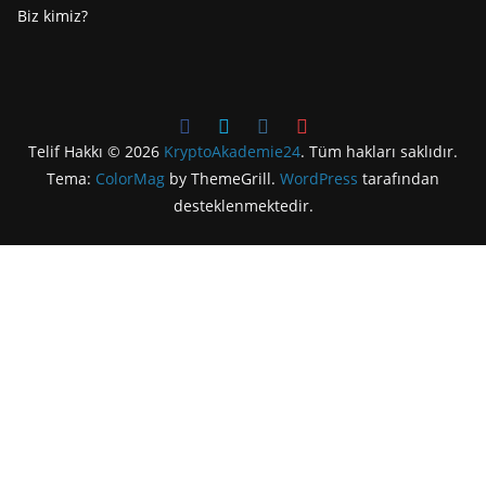
Biz kimiz?
Telif Hakkı © 2026
KryptoAkademie24
. Tüm hakları saklıdır.
Tema:
ColorMag
by ThemeGrill.
WordPress
tarafından
desteklenmektedir.