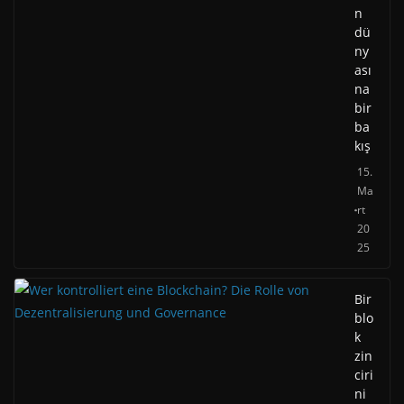
n
dü
ny
ası
na
bir
ba
kış
15.
Ma
rt
20
25
Bir
blo
k
zin
ciri
ni