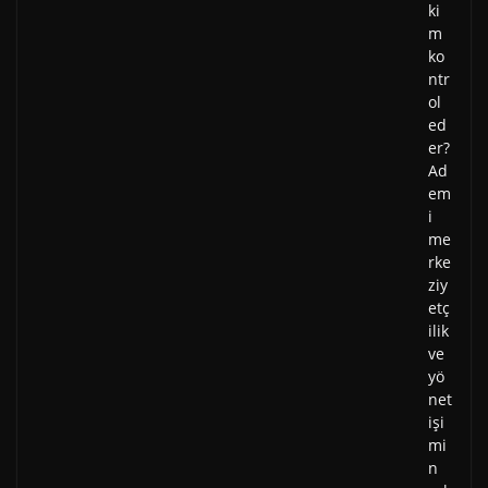
ki
m
ko
ntr
ol
ed
er?
Ad
em
i
me
rke
ziy
etç
ilik
ve
yö
net
işi
mi
n