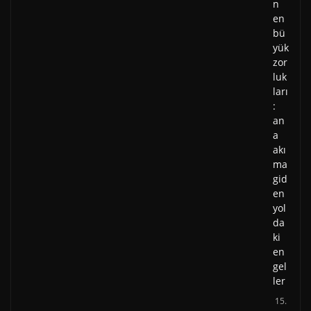
n
en
bü
yük
zor
luk
ları
:
an
a
akı
ma
gid
en
yol
da
ki
en
gel
ler
15.