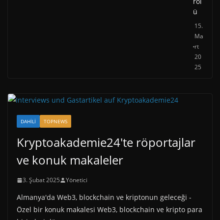
rol
ü
15.
Ma
rt
20
25
DAHILI
TOPNEWS
Kryptoakademie24'te röportajlar
ve konuk makaleler
3. Şubat 2025
Yönetici
Almanya'da Web3, blockchain ve kriptonun geleceği -
Özel bir konuk makalesi Web3, blockchain ve kripto para