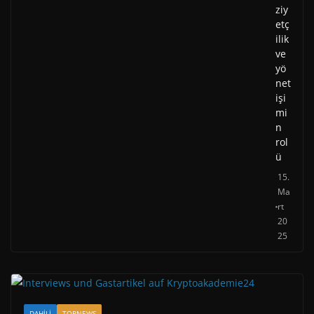
ziy
etç
ilik
ve
yö
net
işi
mi
n
rol
ü
15.
Ma
rt
20
25
DAHILI
TOPNEWS