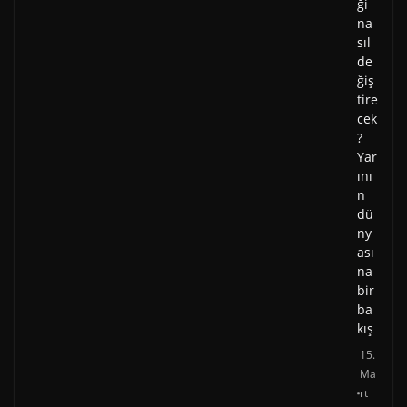
ği
na
sıl
de
ğiş
tire
cek
?
Yar
ını
n
dü
ny
ası
na
bir
ba
kış
15.
Ma
rt