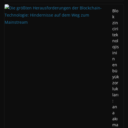
Blo
k
zin
ciri
tek
nol
ojis
ini
n
en
bü
yük
zor
luk
ları
:
an
a
akı
ma