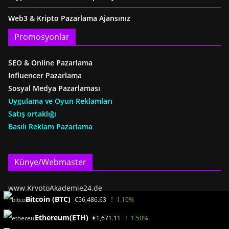
Web3 & Kripto Pazarlama Ajansınız
Promosyonlar
SEO & Online Pazarlama
Influencer Pazarlama
Sosyal Medya Pazarlaması
Uygulama ve Oyun Reklamları
Satış ortaklığı
Basılı Reklam Pazarlama
Künye/Webmaster
www.KryptoAkademie24.de
Bitcoin (BTC)
€56,486.63
1.10%
Ayhan Benzer(SEO)
Banyo yolu 2
Ethereum(ETH)
€1,671.11
1.50%
55838 Bad Münster a.St.