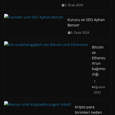
6. Ocak 2024
Kurucu ve SEO Ayhan
Benzer
6. Ocak 2024
Bitcoin
ve
Ethereu
m'un
bağımsı
zlığı
7.
Ağustos
2023
Kripto para
birimleri neden