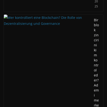
20
25
Bir
blo
k
zin
ciri
ni
ki
m
ko
ntr
ol
ed
er?
Ad
em
i
me
rke