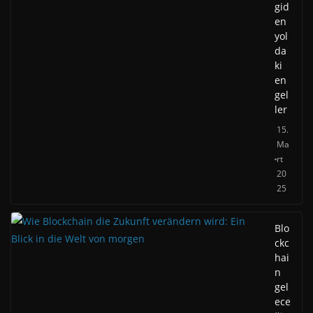
gid
en
yol
da
ki
en
gel
ler
15.
Ma
rt
20
25
Blo
ckc
hai
n
gel
ece