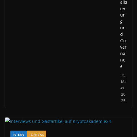
alis
ier
un
g
un
d
Go
ver
na
nc
e
15.
Mä
rz
20
25
INTERN
TOPNEWS