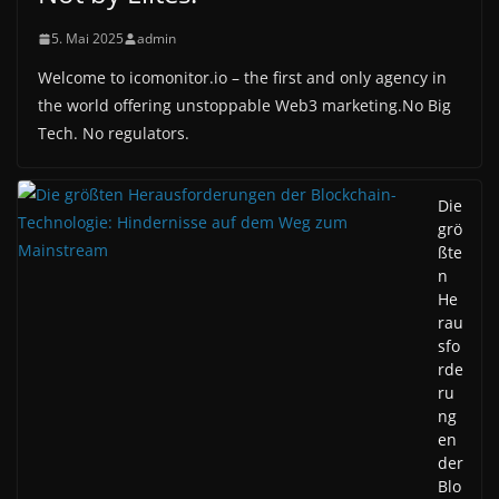
5. Mai 2025
admin
Welcome to icomonitor.io – the first and only agency in
the world offering unstoppable Web3 marketing.No Big
Tech. No regulators.
Die
grö
ßte
n
He
rau
sfo
rde
ru
ng
en
der
Blo