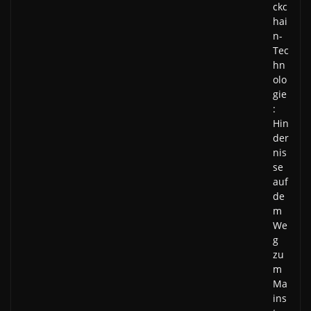
ckc
hai
n-
Tec
hn
olo
gie
:
Hin
der
nis
se
auf
de
m
We
g
zu
m
Ma
ins