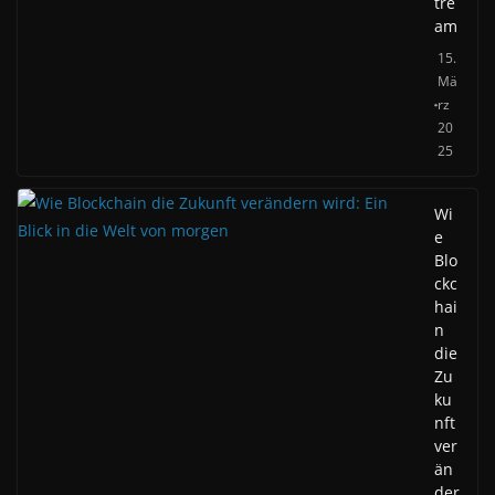
tre
am
15.
Mä
rz
20
25
Wi
e
Blo
ckc
hai
n
die
Zu
ku
nft
ver
än
der