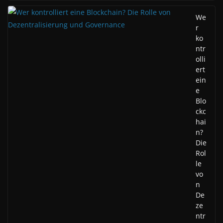
We
r
ko
ntr
olli
ert
ein
e
Blo
ckc
hai
n?
Die
Rol
le
vo
n
De
ze
ntr